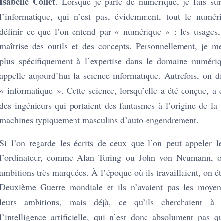
Isabelle Collet
. Lorsque je parle de numérique, je fais sur
l’informatique, qui n’est pas, évidemment, tout le numéri
définir ce que l’on entend par « numérique » : les usages, l
maîtrise des outils et des concepts. Personnellement, je me
plus spécifiquement à l’expertise dans le domaine numéri
appelle aujourd’hui la science informatique. Autrefois, on d
« informatique ». Cette science, lorsqu’elle a été conçue, a
des ingénieurs qui portaient des fantasmes à l’origine de la
machines typiquement masculins d’auto-engendrement.
Si l’on regarde les écrits de ceux que l’on peut appeler 
l’ordinateur, comme Alan Turing ou John von Neumann, 
ambitions très marquées. À l’époque où ils travaillaient, on éta
Deuxième Guerre mondiale et ils n’avaient pas les moyen
leurs ambitions, mais déjà, ce qu’ils cherchaient à ré
l’intelligence artificielle, qui n’est donc absolument pas 