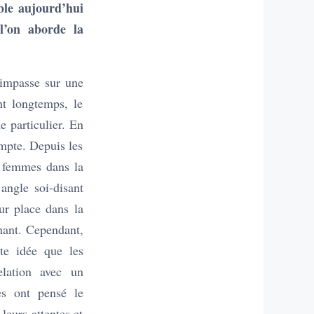
ible aujourd’hui
l’on aborde la
l’impasse sur une
nt longtemps, le
 particulier. En
ompte. Depuis les
s femmes dans la
angle soi-disant
ur place dans la
nant. Cependant,
te idée que les
elation avec un
s ont pensé le
 leurs attentes et