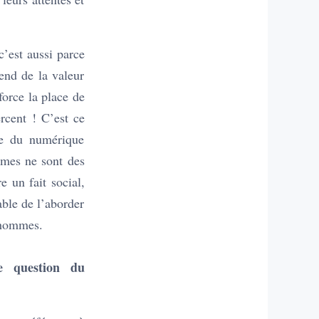
c’est aussi parce
end de la valeur
orce la place de
rcent ! C’est ce
ne du numérique
mmes ne sont des
e un fait social,
able de l’aborder
s hommes.
te question du