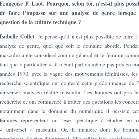
Françoise F. Laot. Pourquoi, selon toi, n’est-il plus poss
de faire l’impasse sur une analyse de genre lorsque 
question de la culture technique ?
Isabelle Collet
. Je pense qu’il n’est plus possible de faire 
analyse de genre, quel que soit le domaine abordé. Penda
masculin a été considéré comme général et le féminin comme
tant que « particulier », il n’était parfois même pas pris en c
années 1970, avec la vague des mouvements féministes, le
recherche scientifique ont contesté cette prédominance de l’
universel, mais en réalité masculin. Les femmes ont pris le
recherche et ont commencé à traiter des questions les concer
notamment dans le domaine du numérique il persiste cet
femmes représentent un sexe spécifique à étudier en r
« universel » masculin. Or, la manière dont les homme
numérique n’a rien d’universel. Elle reflète leur socialisation,