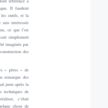
tout référence à
que. Il faudrait
es outils, et la
 suis intéressée
que, ce que l’on
isait simplement
 été imaginée par
 construction des
les « pères » de
on remarque des
it juste après la
s techniques de
aliser, c’était
quelque chose de