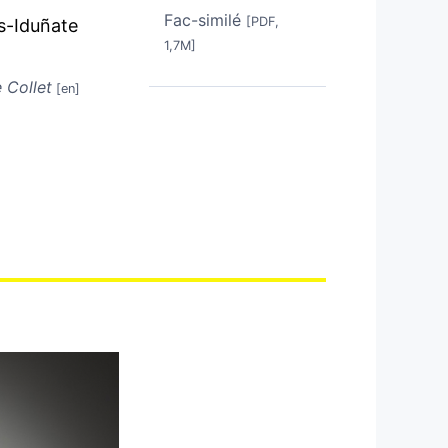
Fac-similé
[PDF,
os-Iduñate
1,7M]
e Collet