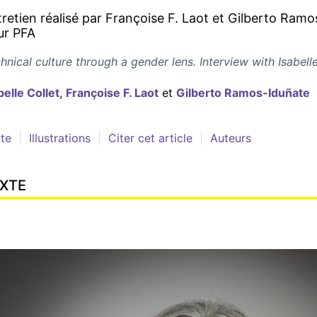
retien réalisé par Françoise F. Laot et Gilberto Ram
ur PFA
hnical culture through a gender lens. Interview with Isabell
belle
Collet
,
Françoise F.
Laot
et
Gilberto
Ramos-Iduñate
te
Illustrations
Citer cet article
Auteurs
XTE