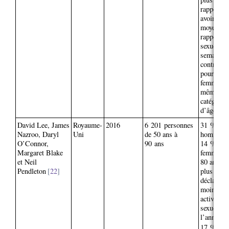
rapporten
avoir en
moyenne 
rapport
sexuel pa
semaine
contre 0,
pour les
femmes d
même
catégorie
d’âge.
David Lee, James
Royaume-
2016
6 201 personnes
31 % des
Nazroo, Daryl
Uni
de 50 ans à
hommes e
O’Connor,
90 ans
14 % des
Margaret Blake
femmes d
et Neil
80 ans et
Pendleton
22
plus
déclarent
moins un
activité
sexuelle 
l’année.
17 % des