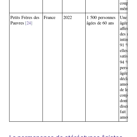
couple du
même âge
Petits Frères des
France
2022
1 500 personnes
Une pers
Pauvres
24
âgées de 60 ans
âgée sur 
affirme av
des relati
intimes et
91 % d’e
elles en s
satisfaites
94 % des
personne
âgées
déclarent 
amoureus
de leur
conjoint·e
dont 65 
disent tou
fait
amoureus