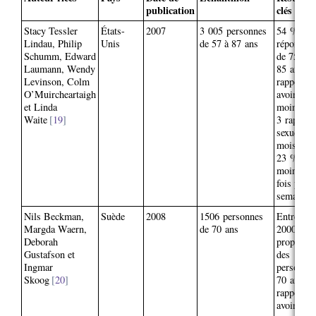
publication
clés
Stacy Tessler
États-
2007
3 005 personnes
54 % des
Lindau, Philip
Unis
de 57 à 87 ans
répondant
Schumm, Edward
de 75 à
Laumann, Wendy
85 ans
Levinson, Colm
rapporten
O’Muircheartaigh
avoir au
et Linda
moins 2 
Waite
19
3 rapport
sexuels p
mois don
23 % au
moins un
fois par
semaine.
Nils Beckman,
Suède
2008
1506 personnes
Entre 197
Margda Waern,
de 70 ans
2000, la
Deborah
proportio
Gustafson et
des
Ingmar
personnes
Skoog
20
70 ans
rapportan
avoir des