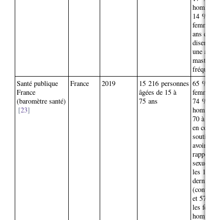
hommes e
14 % des
femmes 8
ans et plu
disent avo
une activi
masturbat
fréquente
Santé publique
France
2019
15 216 personnes
65 % des
France
âgées de 15 à
femmes e
(baromètre santé)
75 ans
74 % des
23
hommes 
70 à 75 a
en couple
soutienne
avoir eu 
rapport
sexuel da
les 12
derniers 
(contre 
et 57 % 
les femme
hommes h