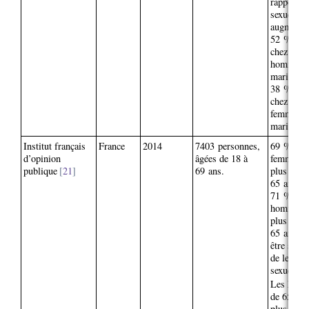
rapports
sexuels a
augmenté
52 % à 6
chez les
hommes
mariés et
38 % à 5
chez les
femmes
mariées.
Institut français
France
2014
7403 personnes,
69 % des
d’opinion
âgées de 18 à
femmes d
publique
21
69 ans.
plus de
65 ans et
71 % des
hommes 
plus de
65 ans di
être satisf
de leur vi
sexuelle.
Les hom
de 65 ans
plus