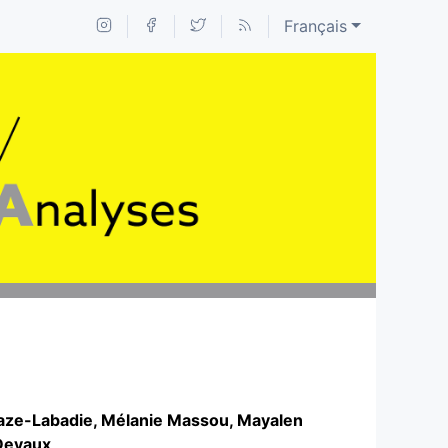
Français
aze-Labadie
,
Mélanie
Massou
,
Mayalen
Devaux