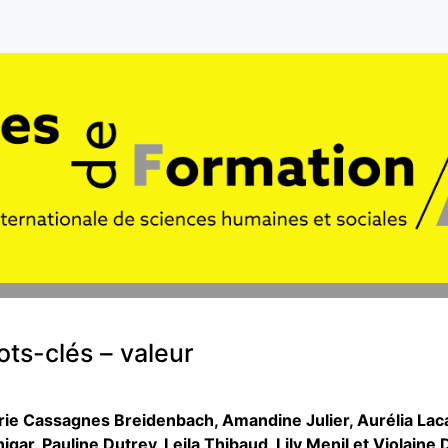
ts-clés – valeur
rie Cassagnes
Breidenbach
,
Amandine
Julier
,
Aurélia
Lac
igar
,
Pauline
Dutrey
,
Leila
Thibaud
,
Lily
Menil
et
Violaine