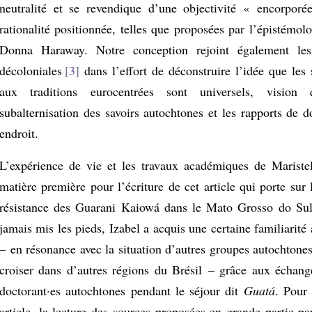
neutralité et se revendique d’une objectivité « encorporé
rationalité positionnée, telles que proposées par l’épistémol
Donna Haraway. Notre conception rejoint également les
décoloniales
3
dans l’effort de déconstruire l’idée que les 
aux traditions eurocentrées sont universels, vision q
subalternisation des savoirs autochtones et les rapports de 
endroit.
L’expérience de vie et les travaux académiques de Maristel
matière première pour l’écriture de cet article qui porte sur 
résistance des Guarani Kaiowá dans le Mato Grosso do Sul
jamais mis les pieds, Izabel a acquis une certaine familiarité a
– en résonance avec la situation d’autres groupes autochtones
croiser dans d’autres régions du Brésil – grâce aux échange
doctorant·es autochtones pendant le séjour dit
Guatá
. Pour 
article, la lecture des sources proposées en grande partie pa