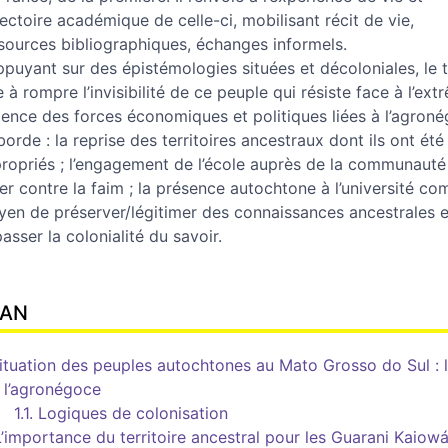
jectoire académique de celle-ci, mobilisant récit de vie,
sources bibliographiques, échanges informels.
ppuyant sur des épistémologies situées et décoloniales, le 
e à rompre l’invisibilité de ce peuple qui résiste face à l’ext
lence des forces économiques et politiques liées à l’agroné
aborde : la reprise des territoires ancestraux dont ils ont été
ropriés ; l’engagement de l’école auprès de la communauté
ter contre la faim ; la présence autochtone à l’université c
en de préserver/légitimer des connaissances ancestrales e
asser la colonialité du savoir.
LAN
Situation des peuples autochtones au Mato Grosso do Sul : l
 l’agronégoce
1.1. Logiques de colonisation
L’importance du territoire ancestral pour les Guarani Kaiow