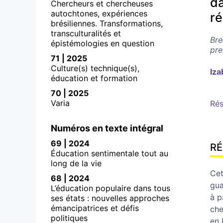
da
Chercheurs et chercheuses
autochtones, expériences
ré
brésiliennes. Transformations,
transculturalités et
Bre
épistémologies en question
pre
71 | 2025
Culture(s) technique(s),
Iza
éducation et formation
70 | 2025
Varia
Ré
Numéros en texte intégral
69 | 2024
R
Éducation sentimentale tout au
long de la vie
Cet
68 | 2024
gua
L’éducation populaire dans tous
à p
ses états : nouvelles approches
émancipatrices et défis
che
politiques
en 