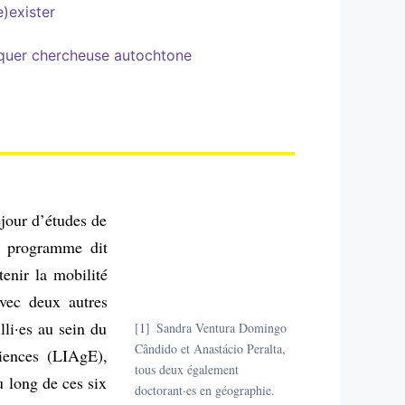
e)exister
diquer chercheuse autochtone
éjour d’études de
u programme dit
enir la mobilité
Avec deux autres
illi·es au sein du
1
Sandra Ventura Domingo
Cândido et Anastácio Peralta,
riences (LIAgE),
tous deux également
u long de ces six
doctorant·es en géographie.