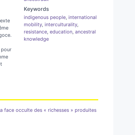
Keywords
indigenous people
,
international
texte
mobility
,
interculturality
,
rême
resistance
,
education
,
ancestral
goce.
knowledge
 pour
omme
t
a face occulte des « richesses » produites
á