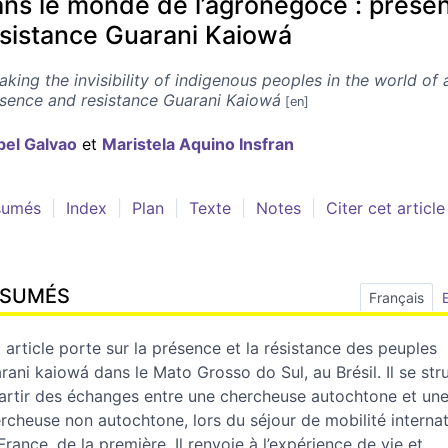
ns le monde de l’agronégoce : prése
sistance Guarani Kaiowá
aking the invisibility of indigenous peoples in the world of 
sence and resistance Guarani Kaiowá
bel
Galvao
et
Maristela Aquino
Insfran
sumés
Index
Plan
Texte
Notes
Citer cet article
ÉSUMÉS
Français
 article porte sur la présence et la résistance des peuples
rani kaiowá dans le Mato Grosso do Sul, au Brésil. Il se str
artir des échanges entre une chercheuse autochtone et un
rcheuse non autochtone, lors du séjour de mobilité interna
France, de la première. Il renvoie à l’expérience de vie et