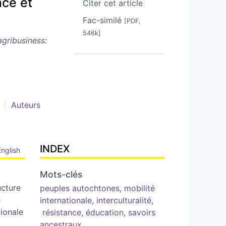
nce et
Citer cet article
Fac-similé
[PDF,
546k]
agribusiness:
Auteurs
INDEX
English
Mots-clés
ucture
peuples autochtones
,
mobilité
e
internationale
,
interculturalité
,
tionale
résistance
,
éducation
,
savoirs
ancestraux