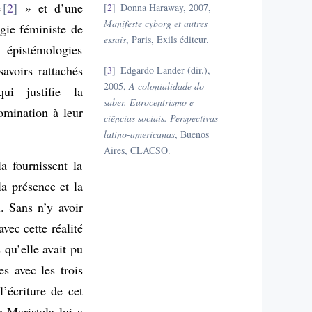
e
2
» et d’une
2
Donna Haraway, 2007,
Manifeste cyborg et autres
ogie féministe de
essais
, Paris, Exils éditeur.
 épistémologies
savoirs rattachés
3
Edgardo Lander (dir.),
2005,
A colonialidade do
ui justifie la
saber.
Eurocentrismo e
domination à leur
ciências sociais. Perspectivas
latino-americanas
, Buenos
Aires, CLACSO.
a fournissent la
la présence et la
. Sans n’y avoir
vec cette réalité
 qu’elle avait pu
s avec les trois
l’écriture de cet
r Maristela lui a