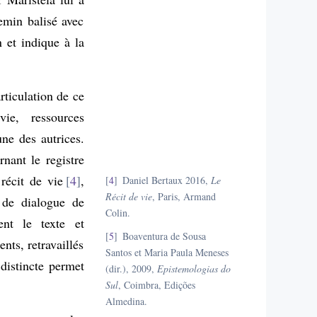
hemin balisé avec
n et indique à la
rticulation de ce
ie, ressources
ne des autrices.
nant le registre
récit de vie
4
,
4
Daniel Bertaux 2016,
Le
Récit de vie
, Paris, Armand
 de dialogue de
Colin.
ent le texte et
5
Boaventura de Sousa
nts, retravaillés
Santos et Maria Paula Meneses
 distincte permet
(dir.), 2009,
Epistemologias do
Sul
, Coimbra, Edições
Almedina.