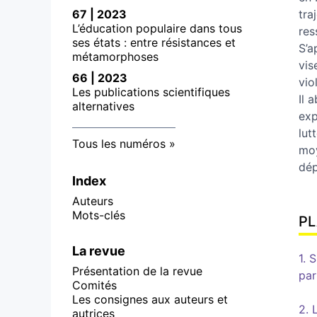
67 | 2023
tra
L’éducation populaire dans tous
res
ses états : entre résistances et
S’a
métamorphoses
vis
66 | 2023
vio
Les publications scientifiques
Il 
alternatives
exp
lut
Tous les numéros
moy
dép
Index
Auteurs
Mots-clés
P
La revue
1. 
Présentation de la revue
par
Comités
Les consignes aux auteurs et
2. 
autrices