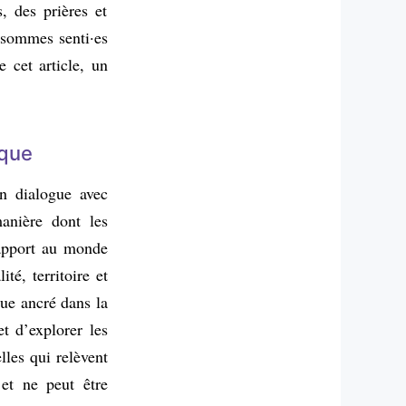
s, des prières et
s sommes senti·es
e cet article, un
ique
en dialogue avec
manière dont les
rapport au monde
té, territoire et
que ancré dans la
et d’explorer les
lles qui relèvent
 et ne peut être