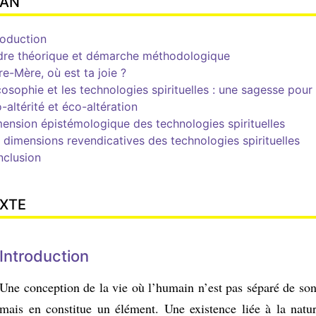
LAN
roduction
re théorique et démarche méthodologique
re-Mère, où est ta joie ?
cosophie et les
t
echnologies
s
pirituelles : une sagesse pour 
-altérité et
é
co-altération
ension épistémologique des
t
echnologies
s
pirituelles
 dimensions revendicatives des
t
echnologies
s
pirituelles
clusion
XTE
Introduction
Une conception de la vie où l’humain n’est pas séparé de so
mais en constitue un élément. Une existence liée à la natur