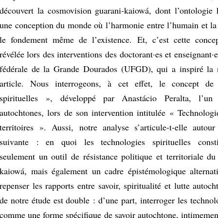
découvert la cosmovision guarani-kaiowá, dont l’ontologie h
une conception du monde où l’harmonie entre l’humain et la 
le fondement même de l’existence. Et, c’est cette conc
révélée lors des interventions des doctorant·es et enseignant·e
fédérale de la Grande Dourados (UFGD), qui a inspiré la 
article. Nous interrogeons, à cet effet, le concept de
spirituelles », développé par Anastácio Peralta, l’un
autochtones, lors de son intervention intitulée « Technologie
territoires ». Aussi, notre analyse s’articule-t-elle autou
suivante : en quoi les technologies spirituelles consti
seulement un outil de résistance politique et territoriale d
kaiowá, mais également un cadre épistémologique alternat
repenser les rapports entre savoir, spiritualité et lutte autoch
de notre étude est double : d’une part, interroger les technolo
comme une forme spécifique de savoir autochtone, intimement 