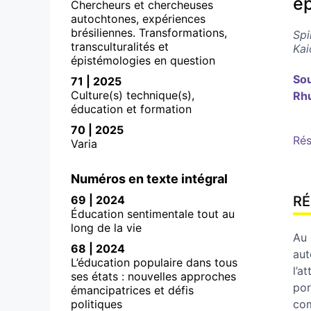
é
Chercheurs et chercheuses
autochtones, expériences
brésiliennes. Transformations,
Spi
transculturalités et
Ka
épistémologies en question
So
71 | 2025
Culture(s) technique(s),
Rh
éducation et formation
70 | 2025
Ré
Varia
Numéros en texte intégral
69 | 2024
R
Éducation sentimentale tout au
long de la vie
Au 
68 | 2024
aut
L’éducation populaire dans tous
l’a
ses états : nouvelles approches
por
émancipatrices et défis
politiques
com