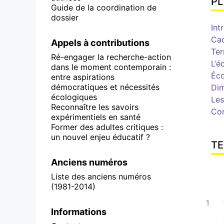
P
Guide de la coordination de
dossier
Int
Cad
Appels à contributions
Ter
Ré-engager la recherche-action
L’
é
dans le moment contemporain :
Éco
entre aspirations
démocratiques et nécessités
Dim
écologiques
Les
Reconnaître les savoirs
Con
expérimentiels en santé
Former des adultes critiques :
un nouvel enjeu éducatif ?
TE
Anciens numéros
Liste des anciens numéros
(1981-2014)
Informations