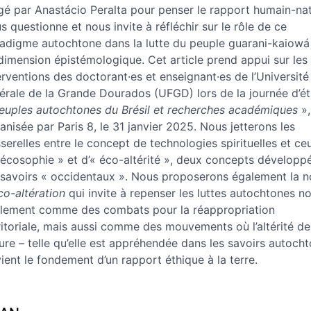
gé par Anastácio Peralta pour penser le rapport humain-nat
s questionne et nous invite à réfléchir sur le rôle de ce
adigme autochtone dans la lutte du peuple guarani-kaiowá 
dimension épistémologique. Cet article prend appui sur les
erventions des doctorant·es et enseignant·es de l’Université
érale de la Grande Dourados (UFGD) lors de la journée d’é
euples autochtones du Brésil et recherches académiques
»,
anisée par Paris 8, le 31 janvier 2025. Nous jetterons les
serelles entre le concept de technologies spirituelles et ce
 écosophie » et d’« éco-altérité », deux concepts développ
 savoirs « occidentaux ». Nous proposerons également la n
co-altération
qui invite à repenser les luttes autochtones n
lement comme des combats pour la réappropriation
ritoriale, mais aussi comme des mouvements où l’altérité de
ure – telle qu’elle est appréhendée dans les savoirs autocht
ient le fondement d’un rapport éthique à la terre.