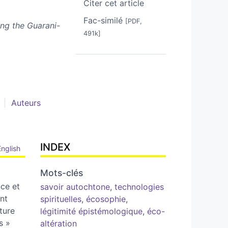
Citer cet article
Fac-similé
[PDF,
ong the Guarani-
491k]
Auteurs
INDEX
English
Mots-clés
nce et
savoir autochtone
,
technologies
nt
spirituelles
,
écosophie
,
ture
légitimité épistémologique
,
éco-
s »
altération