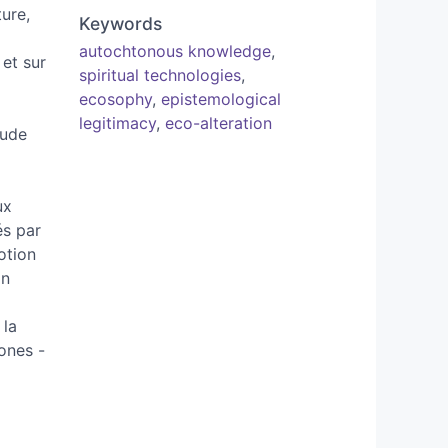
ure,
Keywords
autochtonous knowledge
,
et sur
spiritual technologies
,
ecosophy
,
epistemological
legitimacy
,
eco-alteration
tude
ux
és par
otion
on
 la
ones -