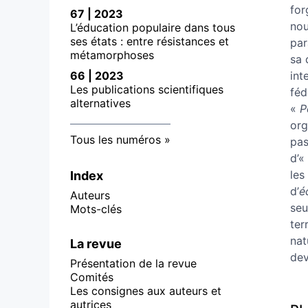
for
67 | 2023
nou
L’éducation populaire dans tous
ses états : entre résistances et
par
métamorphoses
sa 
66 | 2023
int
Les publications scientifiques
féd
alternatives
«
P
org
Tous les numéros
pas
d’«
les
Index
d’
é
Auteurs
seu
Mots-clés
ter
nat
La revue
dev
Présentation de la revue
Comités
Les consignes aux auteurs et
autrices