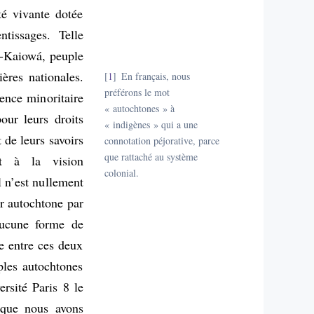
é vivante dotée
ntissages. Telle
i-Kaiowá, peuple
ières nationales.
1
En français, nous
préférons le mot
ence minoritaire
« autochtones » à
our leurs droits
« indigènes » qui a une
t de leurs savoirs
connotation péjorative, parce
que rattaché au système
nt à la vision
colonial.
l n’est nullement
ir autochtone par
aucune forme de
ue entre ces deux
ples autochtones
rsité Paris 8 le
 que nous avons