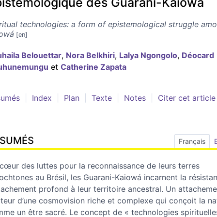
pistémologique des Guarani-Kaiowá
ritual technologies: a form of epistemological struggle am
iowá
uhaila
Belouettar
,
Nora
Belkhiri
,
Lalya
Ngongolo
,
Déocard
uhunemungu
et
Catherine
Zapata
sumés
Index
Plan
Texte
Notes
Citer cet article
ÉSUMÉS
Français
cœur des luttes pour la reconnaissance de leurs terres
ochtones au Brésil, les Guarani-Kaiowá incarnent la résista
ttachement profond à leur territoire ancestral. Un attacheme
teur d’une cosmovision riche et complexe qui conçoit la na
me un être sacré. Le concept de « technologies spirituelle