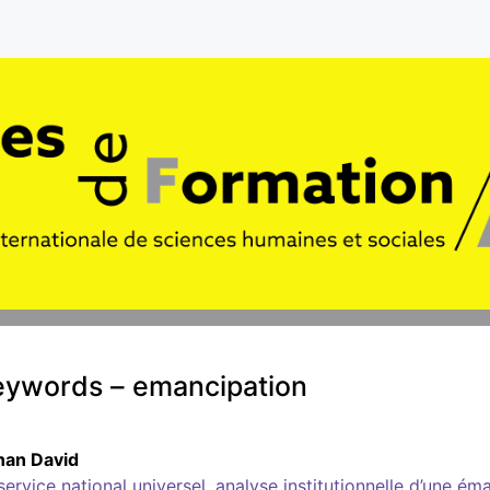
eywords – emancipation
nan
David
service national universel, analyse institutionnelle d’une é