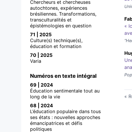
Chercheurs et chercheuses
Univ
autochtones, expériences
brésiliennes. Transformations,
Fa
transculturalités et
épistémologies en question
« I
ave
71 | 2025
Culture(s) technique(s),
“Her
éducation et formation
Hu
70 | 2025
Une
Varia
ana
Pop
Numéros en texte intégral
69 | 2024
Éducation sentimentale tout au
R
long de la vie
68 | 2024
L’éducation populaire dans tous
ses états : nouvelles approches
émancipatrices et défis
politiques