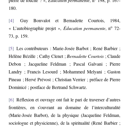
pierre de touche ? »,
Éducation permanente
, n
198, p. 167-
180.
4
Guy Bonvalot et Bernadette Courtois, 1984,
o
« L’autobiographie projet »,
É
ducation permanente
, n
72-
73, p. 159.
5
Les contributeurs : Marie-Josée Barbot ; René Barbier ;
Hélène Bézille ; Cathy Clenet ;
Bernadette Courtois
;
Claude
Debon ; Jacqueline Feldman ; Pascal Galvani ; Pierre
Landry ; Francis Lesourd ; Mohammed Melyani ; Gaston
Pineau ; Hervé Prévost ; Christian Verrier ; préface de Pierre
Dominicé ; postface de Bertrand Schwartz.
6
Réflexion et ouvrage ont fait le pari de traverser d’autres
frontières, en s’ouvrant au domaine de l’interculturalité
(Marie-Josée Barbot), de la physique (Jacqueline Feldman,
sociologue et physicienne), de la spiritualité (René Barbier ;