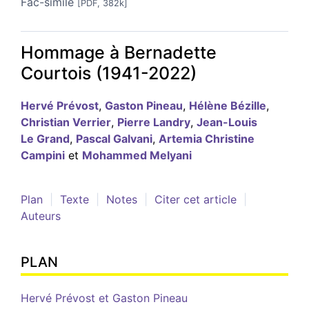
Fac-similé
[PDF, 382k]
Hommage à Bernadette
Courtois (1941-2022)
Hervé
Prévost
,
Gaston
Pineau
,
Hélène
Bézille
,
Christian
Verrier
,
Pierre
Landry
,
Jean-Louis
Le Grand
,
Pascal
Galvani
,
Artemia Christine
Campini
et
Mohammed
Melyani
Plan
Texte
Notes
Citer cet article
Auteurs
PLAN
Hervé Prévost et Gaston Pineau