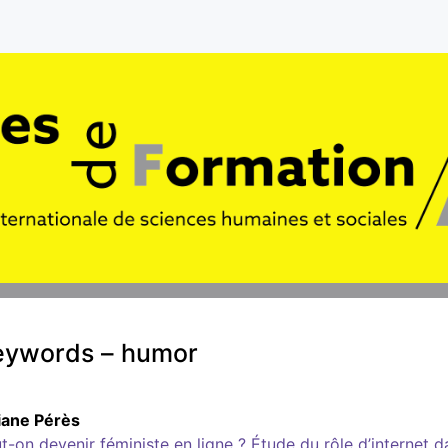
eywords – humor
iane
Pérès
t-on devenir féministe en ligne ? Étude du rôle d’internet d