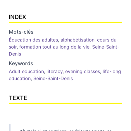
INDEX
Mots-clés
Éducation des adultes
,
alphabétisation
,
cours du
soir
,
formation tout au long de la vie
,
Seine-Saint-
Denis
Keywords
Adult education
,
literacy
,
evening classes
,
life-long
education
,
Seine-Saint-Denis
TEXTE
Ah mais si, tu as raison, ça fait une vague, ce