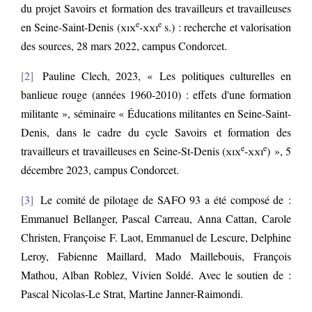
du projet Savoirs et formation des travailleurs et travailleuses
e
e
en Seine-Saint-Denis (
xix
-
xxi
s.) : recherche et valorisation
des sources, 28 mars 2022, campus Condorcet.
2
Pauline Clech, 2023, « Les politiques culturelles en
banlieue rouge (années 1960-2010) : effets d'une formation
militante », séminaire « Éducations militantes en Seine-Saint-
Denis, dans le cadre du cycle Savoirs et formation des
e
e
travailleurs et travailleuses en Seine-St-Denis (
xix
-
xxi
) », 5
décembre 2023, campus Condorcet.
3
Le comité de pilotage de SAFO 93 a été composé de :
Emmanuel Bellanger, Pascal Carreau, Anna Cattan, Carole
Christen, Françoise F. Laot, Emmanuel de Lescure, Delphine
Leroy, Fabienne Maillard, Mado Maillebouis, François
Mathou, Alban Roblez, Vivien Soldé. Avec le soutien de :
Pascal Nicolas-Le Strat, Martine Janner-Raimondi.