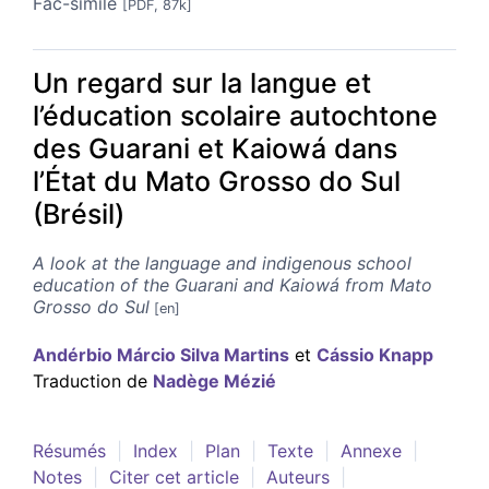
Fac-similé
[PDF, 87k]
Un regard sur la langue et
l’éducation scolaire autochtone
des Guarani et Kaiowá dans
l’État du Mato Grosso do Sul
(Brésil)
A look at the language and indigenous school
education of the Guarani and Kaiowá from Mato
Grosso do Sul
Andérbio Márcio Silva
Martins
et
Cássio
Knapp
Traduction de
Nadège
Mézié
Résumés
Index
Plan
Texte
Annexe
Notes
Citer cet article
Auteurs