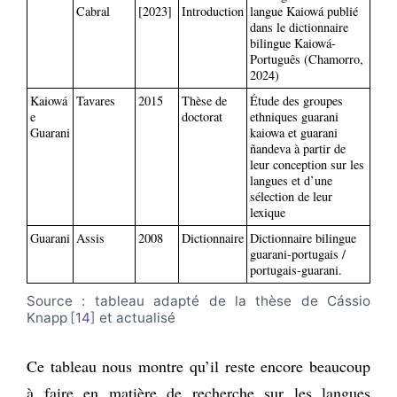
Cabral
[2023]
Introduction
langue Kaiowá publié
dans le dictionnaire
bilingue Kaiowá-
Português (Chamorro,
2024)
Kaiowá
Tavares
2015
Thèse de
Étude des groupes
e
doctorat
ethniques guarani
Guarani
kaiowa et guarani
ñandeva à partir de
leur conception sur les
langues et d’une
sélection de leur
lexique
Guarani
Assis
2008
Dictionnaire
Dictionnaire bilingue
guarani-portugais /
portugais-guarani.
Source : tableau adapté de la thèse de Cássio
Knapp
14
et actualisé
Ce tableau nous montre qu’il reste encore beaucoup
à faire en matière de recherche sur les langues