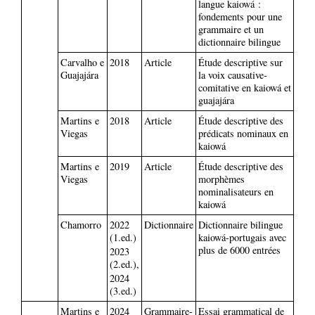
langue kaiowá :
fondements pour une
grammaire et un
dictionnaire bilingue
Carvalho e
2018
Article
Étude descriptive sur
Guajajára
la voix causative-
comitative en kaiowá et
guajajára
Martins e
2018
Article
Étude descriptive des
Viegas
prédicats nominaux en
kaiowá
Martins e
2019
Article
Étude descriptive des
Viegas
morphèmes
nominalisateurs en
kaiowá
Chamorro
2022
Dictionnaire
Dictionnaire bilingue
(1.ed.)
kaiowá-portugais avec
plus de 6000 entrées
2023
(2.ed.),
2024
(3.ed.)
Martins e
2024
Grammaire-
Essai grammatical de