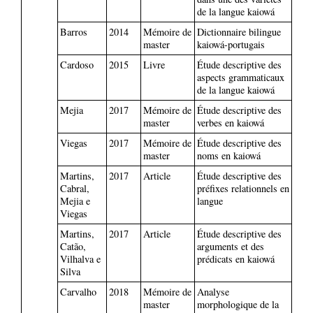
de la langue kaiowá
Barros
2014
Mémoire de
Dictionnaire bilingue
master
kaiowá-portugais
Cardoso
2015
Livre
Étude descriptive des
aspects grammaticaux
de la langue kaiowá
Mejia
2017
Mémoire de
Étude descriptive des
master
verbes en kaiowá
Viegas
2017
Mémoire de
Étude descriptive des
master
noms en kaiowá
Martins,
2017
Article
Étude descriptive des
Cabral,
préfixes relationnels en
Mejia e
langue
Viegas
Martins,
2017
Article
Étude descriptive des
Catão,
arguments et des
Vilhalva e
prédicats en kaiowá
Silva
Carvalho
2018
Mémoire de
Analyse
master
morphologique de la