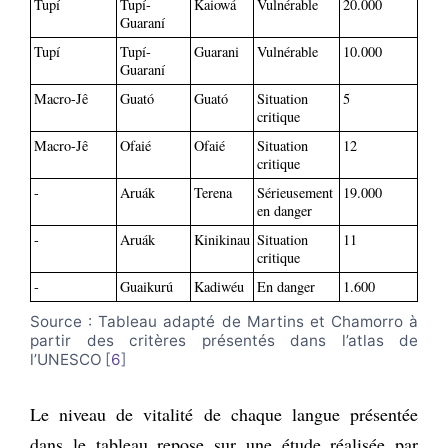
Tupí
Tupí-
Kaiowá
Vulnérable
20.000
Guaraní
Tupí
Tupí-
Guarani
Vulnérable
10.000
Guaraní
Macro-Jê
Guató
Guató
Situation
5
critique
Macro-Jê
Ofaié
Ofaié
Situation
12
critique
-
Aruák
Terena
Sérieusement
19.000
en danger
-
Aruák
Kinikinau
Situation
11
critique
-
Guaikurú
Kadiwéu
En danger
1.600
Source : Tableau adapté de Martins et Chamorro à
partir des critères présentés dans l’atlas de
l’UNESCO
6
Le niveau de vitalité de chaque langue présentée
dans le tableau repose sur une étude réalisée par