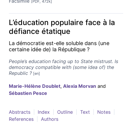
Facsimile
[PDF, 472k]
L’éducation populaire face à la
défiance étatique
La démocratie est-elle soluble dans (une
certaine idée de) la République ?
People’s education facing up to State mistrust. Is
democracy compatible with (some idea of) the
Republic ?
Marie-Hélène
Doublet
,
Alexia
Morvan
and
Sébastien
Pesce
Abstracts
Index
Outline
Text
Notes
References
Authors